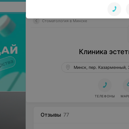
Поиск по сайту
Стоматология в Минске
Клиника эстет
Минск, пер. Казарменный, 
ТЕЛЕФОНЫ
МАР
Отзывы
77