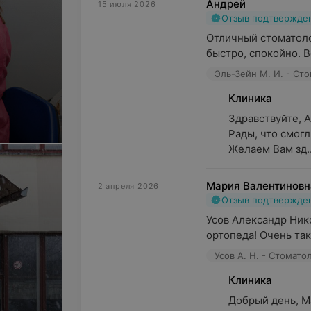
Андрей
15 июля 2026
Отзыв подтвержде
Отличный стоматоло
быстро, спокойно. В
Эль-Зейн М. И. - Ст
Клиника
Здравствуйте, А
Рады, что смогл
Желаем Вам зд..
Мария Валентиновн
2 апреля 2026
Отзыв подтвержде
Усов Александр Ник
ортопеда! Очень так
Усов А. Н. - Стомато
Клиника
Добрый день, Мар