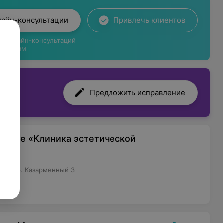
лайн-консультации
Привлечь клиентов
ги онлайн-консультаций
циентам
Предложить исправление
иятие «Клиника эстетической
н, пер. Казарменный 3