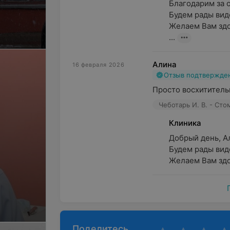
Благодарим за от
Будем рады виде
Желаем Вам здор
...
Алина
16 февраля 2026
Отзыв подтвержде
Просто восхититель
Чеботарь И. В. - Ст
Клиника
Добрый день, А
Будем рады виде
Желаем Вам здо.
Поделитесь