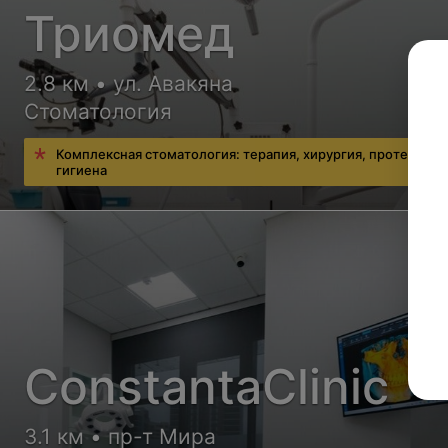
Триомед
2.8 км • ул. Авакяна
Стоматология
Комплексная стоматология: терапия, хирургия, протезиров
гигиена
ConstantaClinic
3.1 км • пр-т Мира