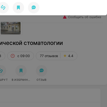
Избранное
Войти
Сообщить об ошибке
ической стоматологии
3
с 09:00
77 отзывов
4.4
ШРУТ
В ИЗБРАННОЕ
ОТЗЫВ