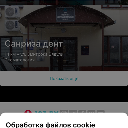
Санриза дент
1.1 км • ул. Змитрока Бядули
Стоматология
Показать ещё
О проекте
Новости проекта
Размещение рекламы
Обработка файлов cookie