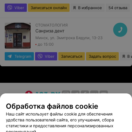
Viber
Записаться онлайн
В избранное
54 отзыва
СТОМАТОЛОГИЯ
Санриза дент
Минск, ул. Змитрока Бядули, 13-23
до 15:00
Telegram
Viber
Записаться
Задать вопрос
В 
О проекте
Новости проекта
Размещение рекламы
Обработка файлов cookie
Медицинский маркетинг
Публичный договор
Наш сайт использует файлы cookie для обеспечения
удобства пользователей сайта, его улучшения, сбора
Пользовательское соглашение
Способы оплаты
статистики и предоставления персонализированных
Вакансии
Партнеры
рекомендаций.